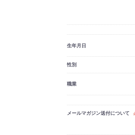
生年月日
性別
職業
メールマガジン送付について