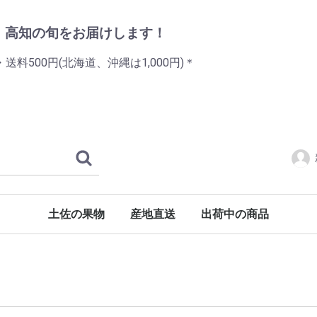
・高知の旬をお届けします！
送料500円(北海道、沖縄は1,000円)＊
土佐の果物
産地直送
出荷中の商品
土佐文旦
水晶文旦
ハウス文旦
小夏
ハウス小夏
フルーツトマト
新高梨
山北みかん
ハウスみかん
ポンカン
メロン
スイカ
狼桃トマト
狼桃果汁
片岡養魚場のアメゴ