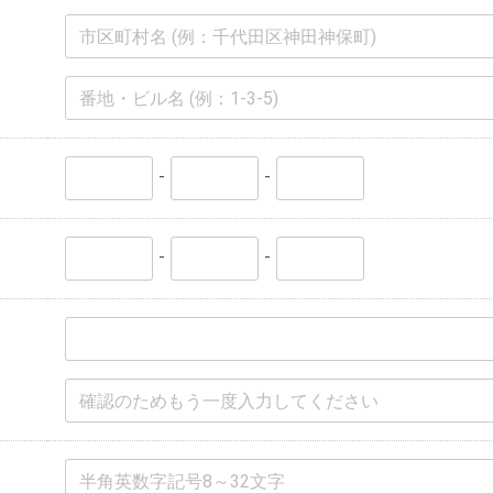
-
-
-
-