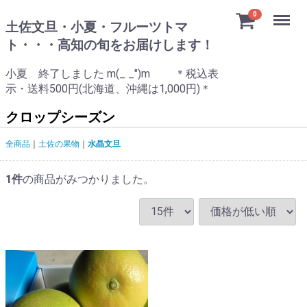
Menu
0
土佐文旦・小夏・フルーツトマ
ト・・・高知の旬をお届けします！
小夏 終了しました m(_ _")m ＊税込表
示・送料500円(北海道、沖縄は1,000円)＊
クロップシーズン
全商品
土佐の果物
水晶文旦
1
件
の商品がみつかりました。