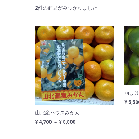
2
件
の商品がみつかりました。
雨よけ
¥ 5,50
山北産ハウスみかん
¥ 4,700 ～ ¥ 8,800