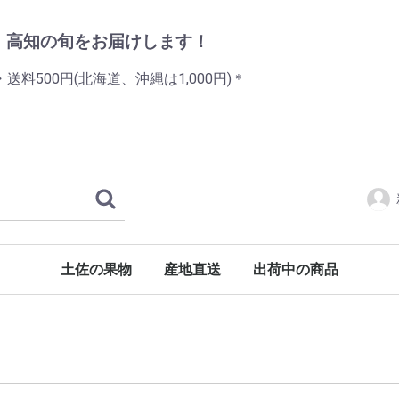
・高知の旬をお届けします！
送料500円(北海道、沖縄は1,000円)＊
土佐の果物
産地直送
出荷中の商品
土佐文旦
水晶文旦
ハウス文旦
小夏
ハウス小夏
フルーツトマト
新高梨
山北みかん
ハウスみかん
ポンカン
メロン
スイカ
狼桃トマト
狼桃果汁
片岡養魚場のアメゴ